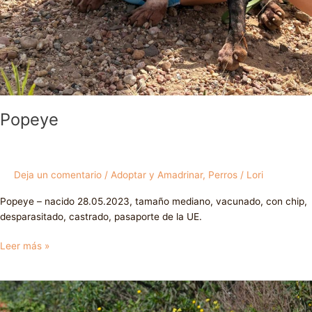
Popeye
Deja un comentario
/
Adoptar y Amadrinar
,
Perros
/
Lori
Popeye – nacido 28.05.2023, tamaño mediano, vacunado, con chip,
desparasitado, castrado, pasaporte de la UE.
Leer más »
Gabe