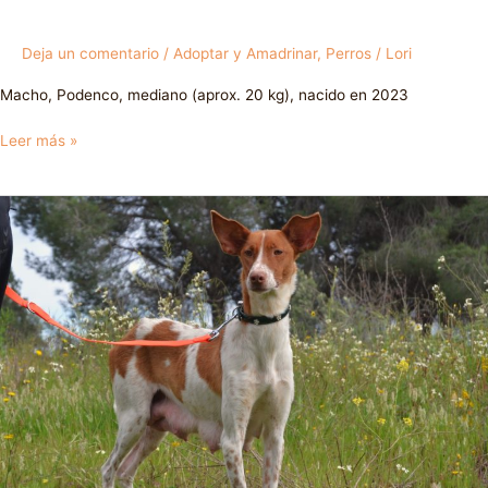
Deja un comentario
/
Adoptar y Amadrinar
,
Perros
/
Lori
Macho, Podenco, mediano (aprox. 20 kg), nacido en 2023
Leer más »
Rita