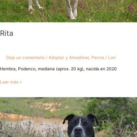
Rita
Deja un comentario
/
Adoptar y Amadrinar
,
Perros
/
Lori
Hembra, Podenco, mediana (aprox. 20 kg), nacida en 2020
Leer más »
Obby