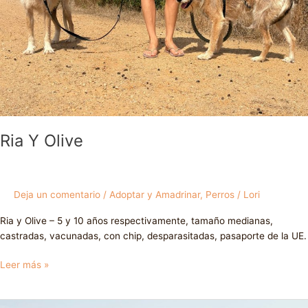
Ria Y Olive
Deja un comentario
/
Adoptar y Amadrinar
,
Perros
/
Lori
Ria y Olive – 5 y 10 años respectivamente, tamaño medianas,
castradas, vacunadas, con chip, desparasitadas, pasaporte de la UE.
Leer más »
Popeye