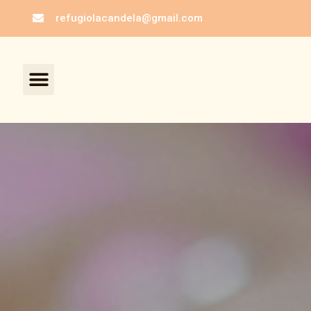
Ir
refugiolacandela@gmail.com
al
contenido
Menú