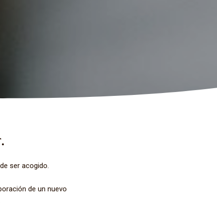
.
ede ser acogido.
poración de un nuevo
.